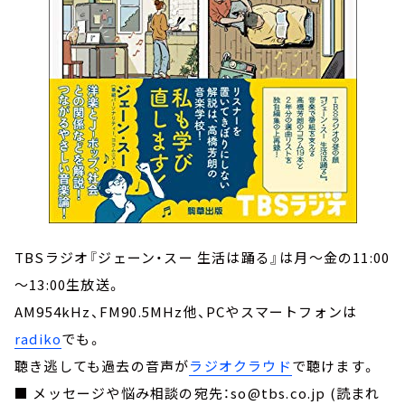
TBSラジオ『ジェーン・スー 生活は踊る』は月～金の11:00
～13:00生放送。
AM954kHz、FM90.5MHz他、PCやスマートフォンは
radiko
でも。
聴き逃しても過去の音声が
ラジオクラウド
で聴けます。
■ メッセージや悩み相談の宛先：so@tbs.co.jp (読まれ