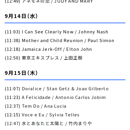
(12:49) アネモネの恋 / JUDY AND MARY
9月14日（水）
(11:03) I Can See Clearly Now / Johnny Nash
(11:38) Mother and Child Reunion / Paul Simon
(12:18) Jamaica Jerk-Off / Elton John
(12:50) 東京エキスプレス / 上田正樹
9月15日（木）
(11:07)
Doralice / Stan Getz & Joao Gilberto
(11:23)
A Felicidade / Antonio Carlos Jobim
(12:37)
Tem Do / Ana Lucia
(12:15)
Voce e Eu / Sylvia Telles
(12:47) 水とあなたと太陽と / 竹内まりや