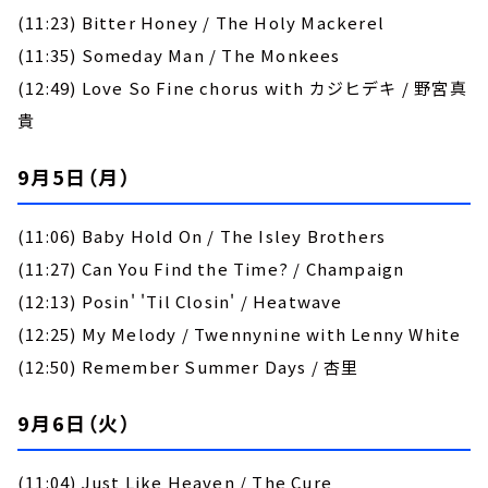
(11:23) Bitter Honey / The Holy Mackerel
(11:35) Someday Man / The Monkees
(12:49) Love So Fine chorus with カジヒデキ / 野宮真
貴
9月5日（月）
(11:06) Baby Hold On / The Isley Brothers
(11:27) Can You Find the Time? / Champaign
(12:13) Posin' 'Til Closin' / Heatwave
(12:25) My Melody / Twennynine with Lenny White
(12:50) Remember Summer Days / 杏里
9月6日（火）
(11:04) Just Like Heaven / The Cure