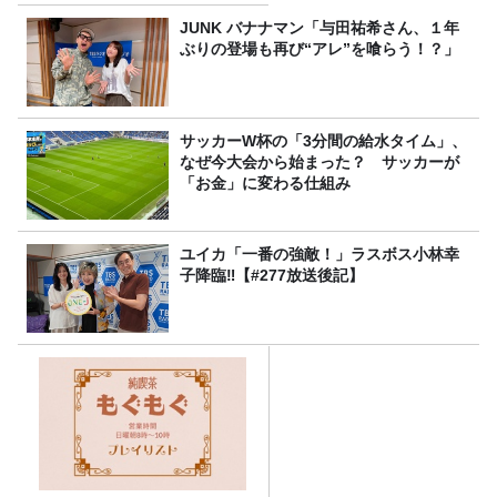
JUNK バナナマン「与田祐希さん、１年
ぶりの登場も再び“アレ”を喰らう！？」
サッカーW杯の「3分間の給水タイム」、
なぜ今大会から始まった？ サッカーが
「お金」に変わる仕組み
ユイカ「一番の強敵！」ラスボス小林幸
子降臨‼【#277放送後記】