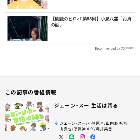
【朗読のヒロバ 第93回】小泉八雲「お貞
の話」
Recommended by
この記事の番組情報
ジェーン・スー 生活は踊る
ジェーン・スー/小笠原亘/山内あゆ/杉
山真也/宇賀神メグ/堀井美香