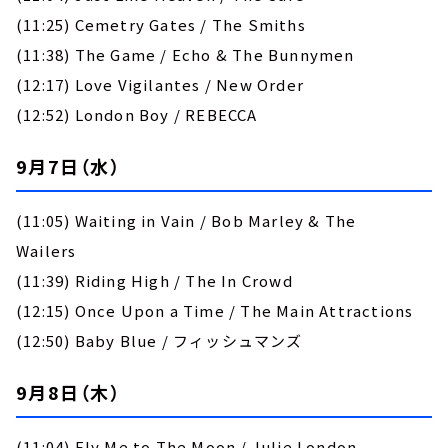
(11:25) Cemetry Gates / The Smiths
(11:38) The Game / Echo & The Bunnymen
(12:17) Love Vigilantes / New Order
(12:52) London Boy / REBECCA
9月7日（水）
(11:05) Waiting in Vain / Bob Marley & The
Wailers
(11:39) Riding High / The In Crowd
(12:15) Once Upon a Time / The Main Attractions
(12:50) Baby Blue / フィッシュマンズ
9月8日（木）
(11:04) Fly Me to The Moon / Julie London