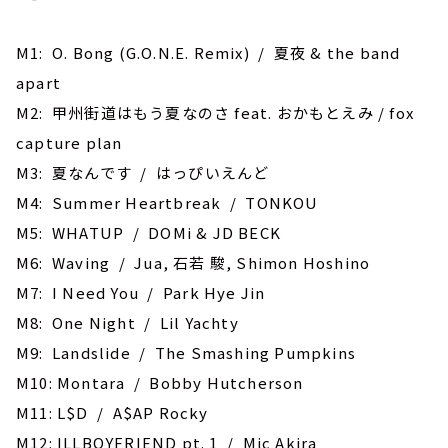
M1: O. Bong (G.O.N.E. Remix) / 夏夜 & the band
apart
M2: 甲州街道はもう夏なのさ feat. おかもとえみ / fox
capture plan
M3: 夏なんです / はっぴいえんど
M4: Summer Heartbreak / TONKOU
M5: WHATUP / DOMi & JD BECK
M6: Waving / Jua, 石若 駿, Shimon Hoshino
M7: I Need You / Park Hye Jin
M8: One Night / Lil Yachty
M9: Landslide / The Smashing Pumpkins
M10: Montara / Bobby Hutcherson
M11: L$D / A$AP Rocky
M12: ILLBOYFRIEND pt. 1 / Mic Akira