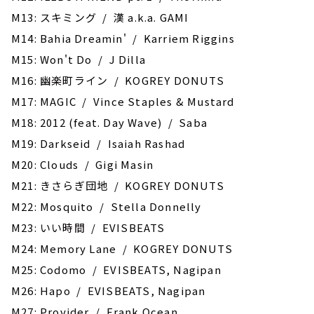
M13: スキミング / 漢 a.k.a. GAMI
M14: Bahia Dreamin' / Karriem Riggins
M15: Won't Do / J Dilla
M16: 幽楽町ライン / KOGREY DONUTS
M17: MAGIC / Vince Staples & Mustard
M18: 2012 (feat. Day Wave) / Saba
M19: Darkseid / Isaiah Rashad
M20: Clouds / Gigi Masin
M21: きさらぎ団地 / KOGREY DONUTS
M22: Mosquito / Stella Donnelly
M23: いい時間 / EVISBEATS
M24: Memory Lane / KOGREY DONUTS
M25: Codomo / EVISBEATS, Nagipan
M26: Hapo / EVISBEATS, Nagipan
M27: Provider / Frank Ocean