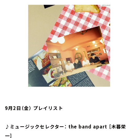
お知らせ
イベント・グッズ
YouTube
会社情報
9月2日（金） プレイリスト
♪ミュージックセレクター： the band apart ［木暮栄
一］