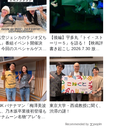
真空ジェシカのラジオ父ち
【後編】宇多丸『トイ・スト
ん』番組イベント開催決
ーリー５』を語る！【映画評
！今回のスペシャルゲスト
書き起こし 2026.7.30 放
、タカアンドトシ！
送】
マン「梅澤美波
東京大学・西成教授に聞く、
ん、乃木坂卒業後初登場も
渋滞の謎！
ナナムーン名物“アレ”を喰
う」
Recommended by