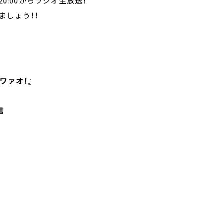
て20:00からラジオ生放送！
ましょう！！
ワァオ！』
信
』