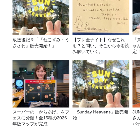
放送後記＆「『ねこずみ・う
【プレ金ナイト】なぜこれ
『
ささわ』販売開始！」
を？と問い、そこから今を読
ゃ
み解いていく。
定
は
スーパーの「からあげ」をフ
「Sunday Heavens」販売開
JUNK バナナ
ェスに分類！全15種の2026
始！
さ
年版マップが完成
バ
ら