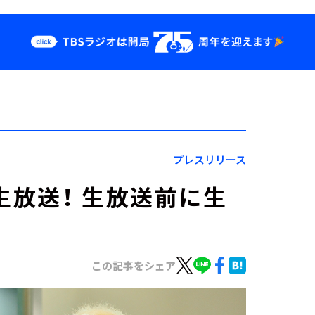
クス
イベント・グッ
ズ
st
YouTube
せ
会社情報
プレスリリース
生放送！ 生放送前に生
この記事をシェア