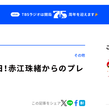
クス
イベント・グッ
ズ
st
YouTube
せ
会社情報
その他
日！赤江珠緒からのプレ
この記事をシェア