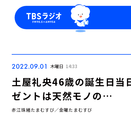
今日の番組表
トピッ
週間番組表
TBS
Podca
お知ら
2022.09.01
木曜日
14:33
土屋礼央46歳の誕生日当
ゼントは天然モノの…
赤江珠緒たまむすび／金曜たまむすび