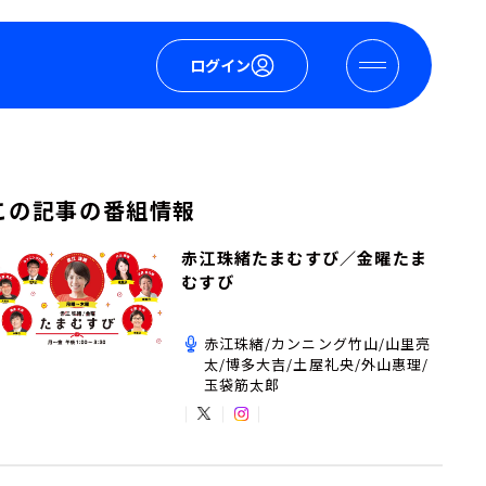
ログイン
この記事の番組情報
赤江珠緒たまむすび／金曜たま
むすび
赤江珠緒/カンニング竹山/山里亮
太/博多大吉/土屋礼央/外山惠理/
玉袋筋太郎