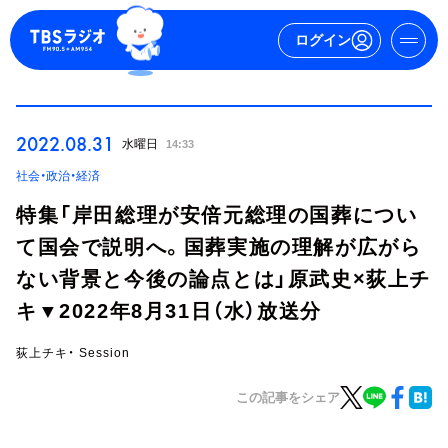
ログイン
マイページ
2022.08.31
水曜日
14:33
新規会員登録
ログイン
社会・政治・経済
特集「岸田総理が安倍元総理の国葬につい
て国会で説明へ。国葬実施の理解が広がら
ない背景と今後の論点とは」原武史×荻上チ
キ▼2022年8月31日（水）放送分
荻上チキ・ Session
今日の番組表
週間番組表
この記事をシェア
トピックス
TBS Podcast