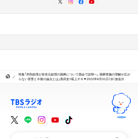
特集「岸田総理が安倍元総理の国葬について国会で説明へ。国葬実施の理解が広が
らない背景と今後の論点とは」原武史×荻上チキ▼2022年8月31日（水）放送分