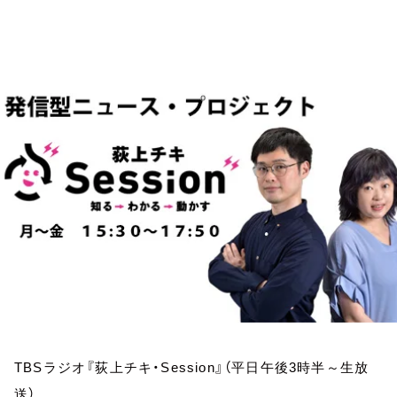
お知らせ
イベント・グッズ
YouTube
会社情報
TBSラジオ『荻上チキ・Session』（平日午後3時半～生放
送）