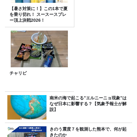
【暑さ対策に！】この1本で夏
を乗り切れ！ スースースプレ
ー頂上決戦2026！
チャリピ
南米の海で起こる”エルニーニョ現象”は
なぜ日本に影響する？【気象予報士が解
説】
きのう震度７を観測した熊本で、何が起
きたのか