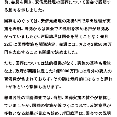
前、会見を開き、安倍元総理の国葬について国会で説明す
る意向を示しました。
国葬をめぐっては、安倍元総理の死後6日で岸田総理が実
施を表明。野党からは国会での説明を求める声が野党あ
がっていましたが、岸田総理は国会を開くことなく先月
22日に国葬実施を閣議決定。先週には、およそ2億5000万
円を支出することも閣議で決めました。
ただ、国葬については法的根拠がなく、実施の基準も曖昧
な上、政府が閣議決定した2億5000万円には海外の要人の
警備費が含まれておらず、その額は最終的にはもっと膨れ
上がるという指摘もあります。
報道各社の世論調査では、当初、国葬実施の賛否が拮抗し
ていましたが、国葬の実施が近づくにつれて、反対意見が
多数となる結果が目立ち始め、岸田総理は、国会での説明