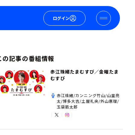
ログイン
この記事の番組情報
赤江珠緒たまむすび／金曜たま
むすび
赤江珠緒/カンニング竹山/山里亮
太/博多大吉/土屋礼央/外山惠理/
玉袋筋太郎