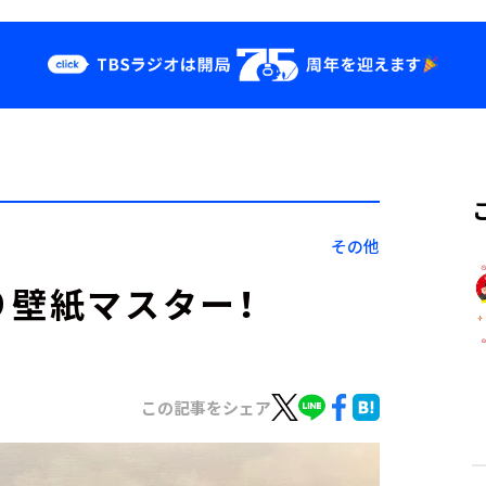
クス
イベント・グッ
ズ
st
YouTube
せ
会社情報
その他
り壁紙マスター！
この記事をシェア