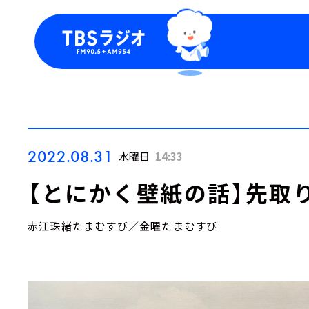
今日の番組表
トピッ
週間番組表
TBS
Podca
お知ら
2022.08.31
水曜日
14:33
【とにかく壁紙の話】先取
赤江珠緒たまむすび／金曜たまむすび