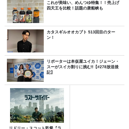
これが美味い、めんつゆ特集！！売上げ
四天王を比較！話題の唐船峡も
カタスギルオオカブト 513回目のター
ン！
リポーターは本仮屋ユイカ！ジェーン・
スーがスイカ割りに挑む‼【#278放送後
記】
リドリー・スコット監督『ラ