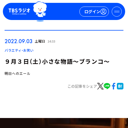
ログイン
マイページ
2022.09.03
土曜日
14:33
新規会員登録
ログイン
バラエティ・お笑い
９月３日（土）小さな物語～ブランコ～
明日へのエール
この記事をシェア
今日の番組表
週間番組表
トピックス
TBS Podcast