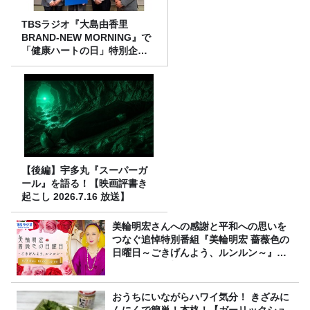
TBSラジオ『大島由香里
BRAND-NEW MORNING』で
「健康ハートの日」特別企画
を8/10（月）に放送
【後編】宇多丸『スーパーガ
ール』を語る！【映画評書き
起こし 2026.7.16 放送】
美輪明宏さんへの感謝と平和への思いを
つなぐ追悼特別番組『美輪明宏 薔薇色の
日曜日～ごきげんよう、ルンルン～』
8/9（日）16時放送
おうちにいながらハワイ気分！ きざみに
んにくで簡単！本格！【ガーリックシュ