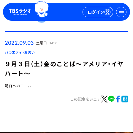
ログイン
マイページ
2022.09.03
土曜日
14:33
新規会員登録
ログイン
バラエティ・お笑い
９月３日（土）金のことば～アメリア・イヤ
ハート～
明日へのエール
この記事をシェア
今日の番組表
週間番組表
トピックス
TBS Podcast