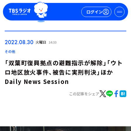
ログイン
マイページ
2022.08.30
火曜日
14:33
新規会員登録
ログイン
その他
「双葉町復興拠点の避難指示が解除」「ウト
ロ地区放火事件、被告に実刑判決」ほか
Daily News Session
この記事をシェア
今日の番組表
週間番組表
トピックス
TBS Podcast