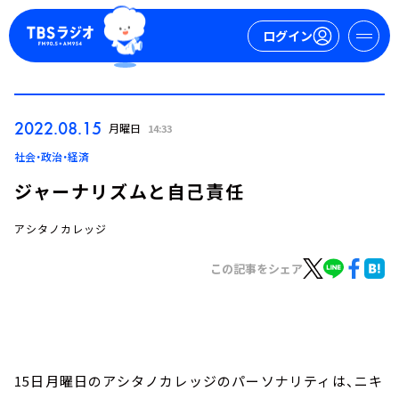
ログイン
マイページ
2022.08.15
月曜日
14:33
新規会員登録
ログイン
社会・政治・経済
ジャーナリズムと自己責任
アシタノカレッジ
この記事をシェア
今日の番組表
週間番組表
トピックス
15日月曜日のアシタノカレッジのパーソナリティは、ニキ
TBS Podcast