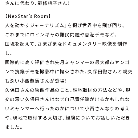
お知らせ
さんに代わり、能條桃子さん！
イベント・グッズ
【NexStar’s Room】
YouTube
会社情報
人を動かすジャーナリズム」を掲げ世界中を飛び回り、
これまでにロヒンギャの難民問題や香港デモなど、
国境を超えて、さまざまなドキュメンタリー映像を制作
し、
国際的に高く評価され先月ミャンマーの最大都市ヤンゴ
ンで抗議デモを撮影中に拘束された、久保田徹さんと親交
も深い小西遊馬さんが登場！
久保田さんの映像作品のこと、現地取材の方法などや、親
交の深い久保田さんはなぜ自己責任論が出るかもしれな
いミャンマーへ行ったのかについて小西さんなりの考え
や、現地で取材する大切さ、経験についてお話しいただき
ました。