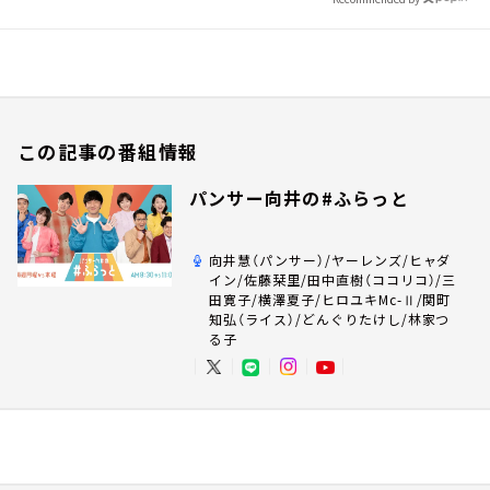
この記事の番組情報
パンサー向井の#ふらっと
向井慧（パンサー）/ヤーレンズ/ヒャダ
イン/佐藤栞里/田中直樹（ココリコ）/三
田寛子/横澤夏子/ヒロユキMc-Ⅱ/関町
知弘（ライス）/どんぐりたけし/林家つ
る子