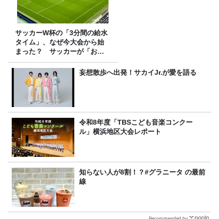
サッカーW杯の「3分間の給水
タイム」、なぜ今大会から始
まった？ サッカーが「お
金」に変わる仕組み
妄想散歩へ出発！サカイJr.が愛を語る
令和8年度「TBSこども音楽コンクー
ル」横浜地区大会レポート
知らない人が8割！？#グラニータ の最前
線
Recommended by