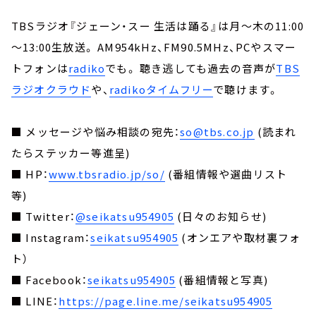
TBSラジオ『ジェーン・スー 生活は踊る』は月～木の11:00
～13:00生放送。 AM954kHz、FM90.5MHz、PCやスマー
トフォンは
radiko
でも。 聴き逃しても過去の音声が
TBS
ラジオクラウド
や、
radikoタイムフリー
で聴けます。
■ メッセージや悩み相談の宛先：
so@tbs.co.jp
(読まれ
たらステッカー等進呈)
■ HP：
www.tbsradio.jp/so/
(番組情報や選曲リスト
等)
■ Twitter：
@seikatsu954905
(日々のお知らせ)
■ Instagram：
seikatsu954905
(オンエアや取材裏フォ
ト）
■ Facebook：
seikatsu954905
(番組情報と写真)
■ LINE：
https://page.line.me/seikatsu954905