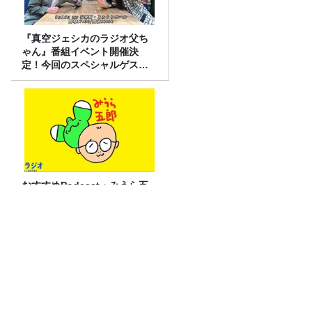
『真空ジェシカのラジオ父ち
ゃん』番組イベント開催決
定！今回のスペシャルゲスト
は、タカアンドトシ！
おすすめPodcast・みうら五
郎「もっちゅりんと映画ちい
かわ 人魚の島のひみつ」
南米の海で起こる”エルニーニョ現象”は
なぜ日本に影響する？【気象予報士が解
説】