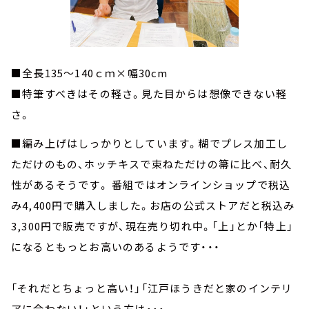
■全長135～140ｃｍ×幅30cm
■特筆すべきはその軽さ。見た目からは想像できない軽
さ。
■編み上げはしっかりとしています。糊でプレス加工し
ただけのもの、ホッチキスで束ねただけの箒に比べ、耐久
性があるそうです。 番組ではオンラインショップで税込
み4,400円で購入しました。お店の公式ストアだと税込み
3,300円で販売ですが、現在売り切れ中。「上」とか「特上」
になるともっとお高いのあるようです・・・
「それだとちょっと高い！」「江戸ほうきだと家のインテリ
アに合わない！」という方は・・・