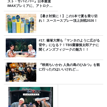
スト・サバイバー』日本最速
IMAXプレミアに、アトロクリ
スナー60名をご招待！
【暑さ対策に！】この1本で夏を乗り切
れ！ スースースプレー頂上決戦2026！
#17. 篠塚大輝も「マンタのように広がる
背中」になる？！TBS齋藤慎太郎アナに
聞くメンズフィジークの魅力！！
『映画ちいかわ 人魚の島のひみつ』を観
に行ったのはいいけれど…