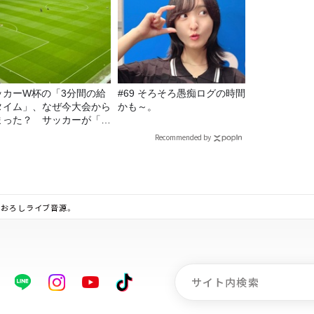
ッカーW杯の「3分間の給
#69 そろそろ愚痴ログの時間
タイム」、なぜ今大会から
かも～。
まった？ サッカーが「お
」に変わる仕組み
Recommended by
りおろしライブ音源。