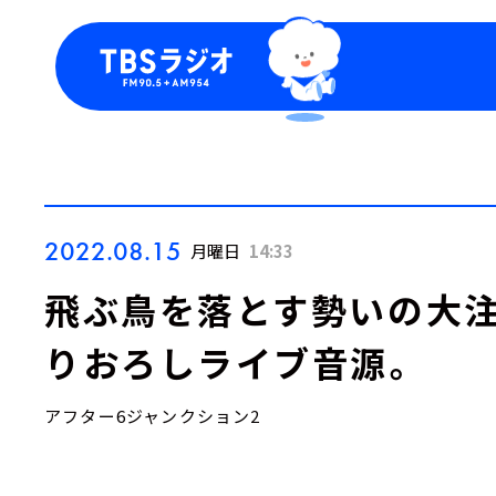
今日の番組表
トピッ
週間番組表
TBS
Podca
お知ら
2022.08.15
月曜日
14:33
飛ぶ鳥を落とす勢いの大注目
りおろしライブ音源。
アフター6ジャンクション2