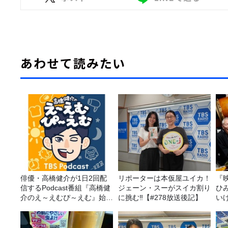
あわせて読みたい
俳優・高橋健介が1日2回配
リポーターは本仮屋ユイカ！
『
信するPodcast番組『高橋健
ジェーン・スーがスイカ割り
ひ
介のえ～えむぴ～えむ』始ま
に挑む‼【#278放送後記】
い
ります