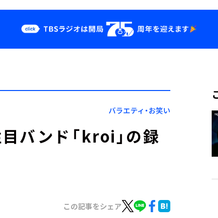
クス
イベント・グッ
ズ
st
YouTube
せ
会社情報
バラエティ・お笑い
バンド「kroi」の録
この記事をシェア