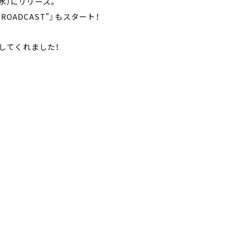
日（水）にリリース。
“BROADCAST”』もスタート！
露してくれました！