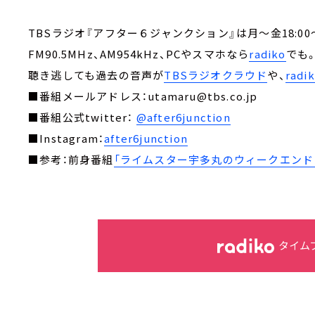
TBSラジオ『アフター６ジャンクション』は月～金18:00～
FM90.5MHz、AM954kHz、PCやスマホなら
radiko
でも
聴き逃しても過去の音声が
TBSラジオクラウド
や、
rad
■番組メールアドレス：utamaru@tbs.co.jp
■番組公式twitter：
@after6junction
■Instagram：
after6junction
■参考：前身番組
「ライムスター宇多丸のウィークエンド・
タイム