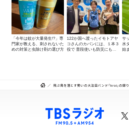
「今年は蚊が大量発生!?」専
122か国へ渡ったイモトアヤ
サ
門家が教える、刺されないた
コさんのカバンには、１本３
水
めの対策と虫除け剤の選び方
役で 普段使いも防災にもな
始
る最強の棒が入っていた！
金
飛ぶ鳥を落とす勢いの大注目バンド「kroi」の録