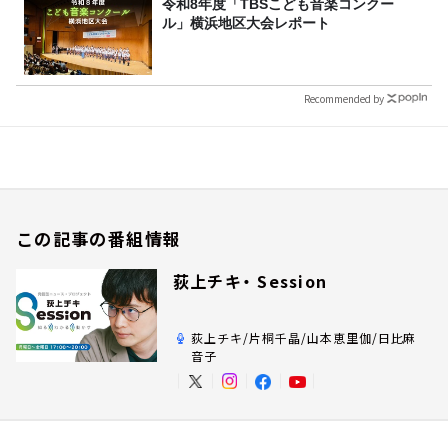
令和8年度「TBSこども音楽コンクー
ル」横浜地区大会レポート
Recommended by
この記事の番組情報
荻上チキ・ Session
荻上チキ/片桐千晶/山本恵里伽/日比麻
音子