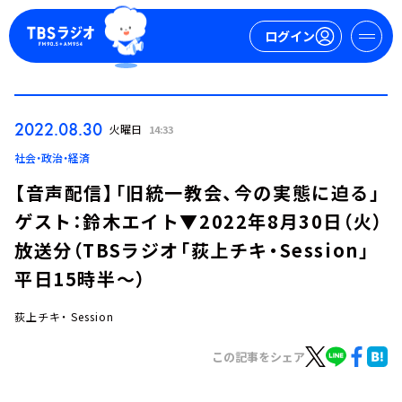
ログイン
マイページ
2022.08.30
火曜日
14:33
新規会員登録
ログイン
社会・政治・経済
【音声配信】「旧統一教会、今の実態に迫る」
ゲスト：鈴木エイト▼2022年8月30日（火）
放送分（TBSラジオ「荻上チキ・Session」
平日15時半～）
荻上チキ・ Session
今日の番組表
週間番組表
この記事をシェア
トピックス
TBS Podcast