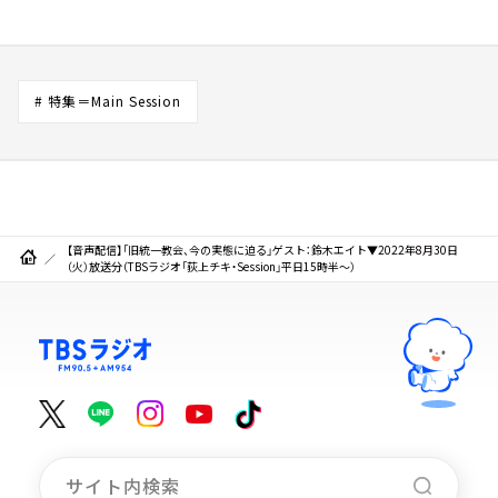
# 特集＝Main Session
【音声配信】「旧統一教会、今の実態に迫る」ゲスト：鈴木エイト▼2022年8月30日
（火）放送分（TBSラジオ「荻上チキ・Session」平日15時半～）