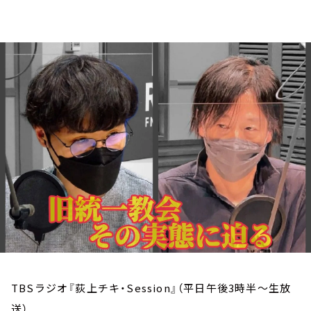
お知らせ
イベント・グッズ
YouTube
会社情報
TBSラジオ『荻上チキ・Session』（平日午後3時半～生放
送）