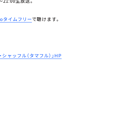
21:00生放送。
。
ikoタイムフリー
で聴けます。
シャッフル（タマフル）」HP