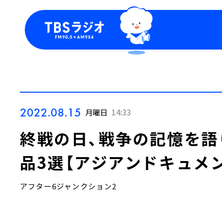
今日の番組表
トピッ
週間番組表
TBS
Podca
お知ら
2022.08.15
月曜日
14:33
終戦の日、戦争の記憶を語
品3選【アジアンドキュメ
アフター6ジャンクション2