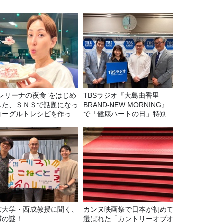
バレリーナの夜食”をはじめ
TBSラジオ『大島由香里
した、ＳＮＳで話題になっ
BRAND-NEW MORNING』
ヨーグルトレシピを作って
で「健康ハートの日」特別企
た！
画を8/10（月）に放送
京大学・西成教授に聞く、
カンヌ映画祭で日本が初めて
滞の謎！
選ばれた「カントリーオブオ