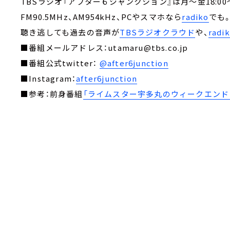
TBSラジオ『アフター６ジャンクション』は月～金18:00～
FM90.5MHz、AM954kHz、PCやスマホなら
radiko
でも
聴き逃しても過去の音声が
TBSラジオクラウド
や、
rad
■番組メールアドレス：utamaru@tbs.co.jp
■番組公式twitter：
@after6junction
■Instagram：
after6junction
■参考：前身番組
「ライムスター宇多丸のウィークエンド・