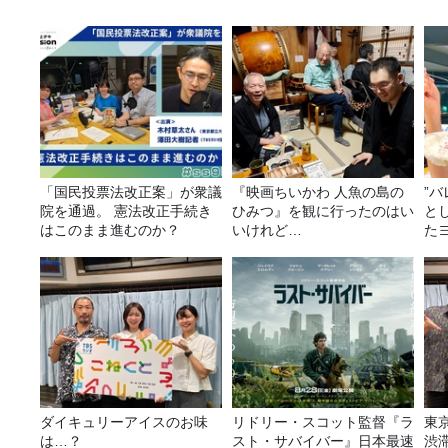
「国民投票法改正案」が衆議
『映画ちいかわ 人魚の島の
”
院を通過。 憲法改正手続き
ひみつ』を観に行ったのはい
と
はこのまま進むのか？
いけれど…
た
み
ダイキュリーアイスのお味
リドリー・スコット監督『ラ
東
は…？
スト・サバイバー』日本最速
渋