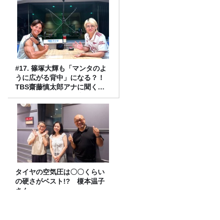
#17. 篠塚大輝も「マンタのよ
うに広がる背中」になる？！
TBS齋藤慎太郎アナに聞くメ
ンズフィジークの魅力！！
タイヤの空気圧は〇〇くらい
の硬さがベスト!? 榎本温子
さん
#69 そろそろ愚痴ログの時間かも～。