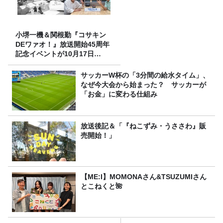
小堺一機＆関根勤『コサキン
DEワァオ！』放送開始45周年
記念イベントが10月17日
（土）に開催決定！本日より
FC先行受付スタート！
サッカーW杯の「3分間の給水タイム」、
なぜ今大会から始まった？ サッカーが
「お金」に変わる仕組み
放送後記＆「『ねこずみ・うささわ』販
売開始！」
【ME:I】MOMONAさん&TSUZUMIさん
とこねくと🌺