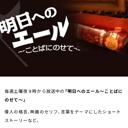
お知らせ
イベント・グッズ
YouTube
会社情報
毎週土曜夜９時から放送中の
「明日へのエール～ことばに
のせて～」
偉人の格言、映画のセリフ、言葉をテーマにしたショート
ストーリーなど、