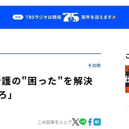
クス
イベント・グッ
ズ
st
YouTube
せ
会社情報
その他
介護の"困った"を解決
ろ」
この記事をシェア