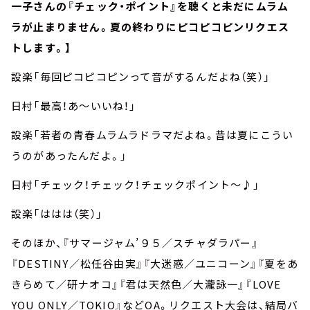
一子さんの『チェック・ポイント』を聴くと未だにムラム
ラが止まりません。夏の終わりにピコピコピンリクエス
トします。】
設楽「毎回ピコピコピンって音がするんだよね（笑）」
日村「最高！あ～いいね！」
設楽「若者の青春ムラムラドラマだよね。昔は夏にこうい
うのがあったんだよ。」
日村「チェック！チェック！チェックポイント～♪」
設楽「ははは（笑）」
そのほか、『サマージャム’９５／スチャダラパー』
『DESTINY／松任谷由実』『大迷惑／ユニコーン』『夏をあ
きらめて／研ナオコ』『君は天然色／大瀧詠一』『LOVE
YOU ONLY／TOKIO』などOA。リクエスト大会は、結局バ