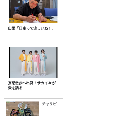
山里「日傘って涼しいね！」
妄想散歩へ出発！サカイJr.が
愛を語る
チャリピ