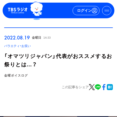
ログイン
マイページ
2022.08.19
金曜日
14:33
新規会員登録
ログイン
バラエティ・お笑い
「オマツリジャパン」代表がおススメするお
祭りとは…？
金曜ボイスログ
この記事をシェア
今日の番組表
週間番組表
トピックス
TBS Podcast