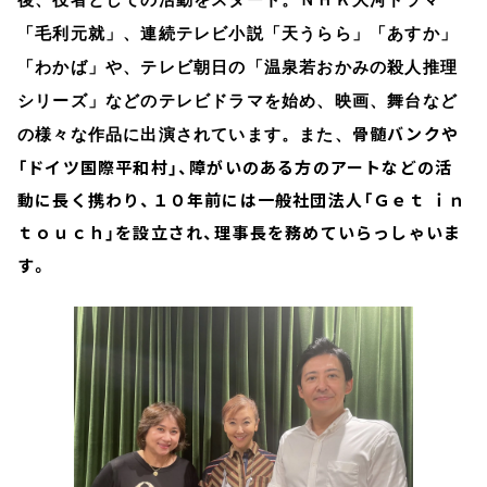
後、役者としての活動をスタート。ＮＨＫ大河ドラマ
「毛利元就」、連続テレビ小説「天うらら」「あすか」
「わかば」や、テレビ朝日の「温泉若おかみの殺人推理
シリーズ」などのテレビドラマを始め、映画、舞台など
骨髄バンクや
の様々な作品に出演されています。また、
「ドイツ国際平和村」、障がいのある方のアートなどの活
動に長く携わり、１０年前には一般社団法人「Ｇｅｔ ｉｎ
ｔｏｕｃｈ」を設立され、理事長を務めていらっしゃいま
す。