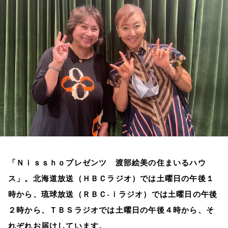
お知らせ
イベント・グッズ
YouTube
会社情報
「Ｎｉｓｓｈｏプレゼンツ 渡部絵美の住まいるハウ
ス」。北海道放送（ＨＢＣラジオ）では土曜日の午後１
時から、琉球放送（ＲＢＣ‐ｉラジオ）では土曜日の午後
２時から、ＴＢＳラジオでは土曜日の午後４時から、そ
れぞれお届けしています。