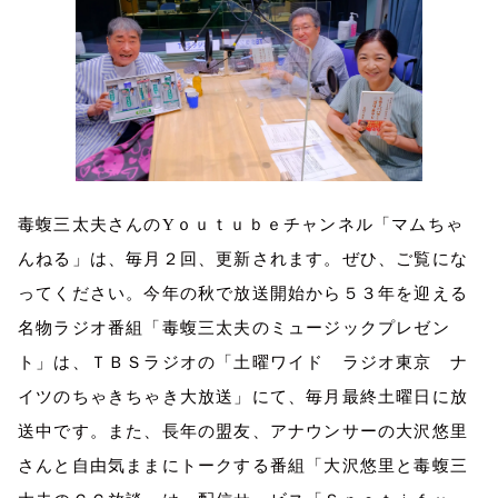
毒蝮三太夫さんの
Y
ｏｕｔｕｂｅチャンネル「マムちゃ
んねる」は、毎月２回、更新されます。ぜひ、ご覧にな
ってください。今年の秋で放送開始から５３年を迎える
名物ラジオ番組「毒蝮三太夫のミュージックプレゼン
ト」は、ＴＢＳラジオの「土曜ワイド ラジオ東京 ナ
イツのちゃきちゃき大放送」にて、毎月最終土曜日に放
送中です。また、長年の盟友、アナウンサーの大沢悠里
さんと自由気ままにトークする番組「大沢悠里と毒蝮三