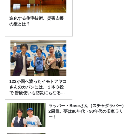
進化する住宅技術、災害支援
の壁とは？
122か国へ渡ったイモトアヤコ
さんのカバンには、１本３役
で 普段使いも防災にもなる最
強の棒が入っていた！
ラッパー・Boseさん（スチャダラパー）
2周目。夢は80年代・90年代の旧車ラリ
ー！