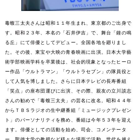
毒蝮三太夫さんは昭和１１年生まれ、東京都のご出身で
す。昭和２３年、本名の「石井伊吉」で、舞台「鐘の鳴
る丘」にて俳優としてデビュー。全国各地を廻りまし
た。その後、東宝や大映の青春映画に出演。日本大学藝
術学部映画学科を卒業後は、社会的現象となったヒーロ
ー作品「ウルトラマン」「ウルトラセブン」の隊員役と
して人気を博しました。さらに日本テレビの長寿番組
「笑点」の座布団運びに出演、その際、親友の立川談志
さんの勧めで「毒蝮三太夫」の芸名に改名。昭和４４年
からＴＢＳラジオの生中継番組「ミュージックプレゼン
ト」のパーソナリティを務め、番組は今年５３年を迎え
ます。俳優としての活動を始め、司会、コメンテータ
ー、聖徳大学の教授など様々な場面で活動、世代を越え