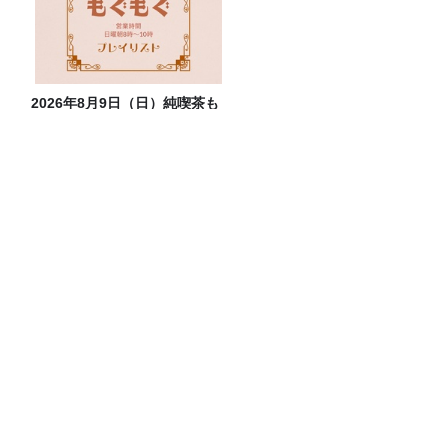
2026年8月9日（日）純喫茶も
ぐもぐ ― プレイリスト
長ネギは1ヶ月、バナナは4ヶ月保存可
能！「アイラップ」を使った冷凍スゴ技
試練の麻婆豆腐 515回目のターン！
おすすめPodcast・みうら五郎「もっち
ゅりんと映画ちいかわ 人魚の島のひみ
つ」