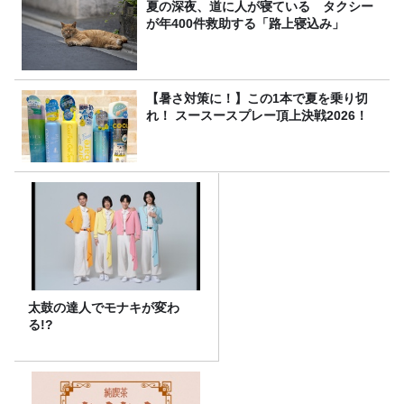
夏の深夜、道に人が寝ている タクシー
が年400件救助する「路上寝込み」
【暑さ対策に！】この1本で夏を乗り切
れ！ スースースプレー頂上決戦2026！
太鼓の達人でモナキが変わ
る!?