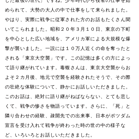
した最後の世代」ですね。少年時代から役者の仕事を始
められて、大勢の大人の中で仕事をして来られました。
やはり、実際に戦争に従軍された方のお話もたくさん聞
いてこられました。昭和２０年３月１０日、東京の下町
を中心とした広い地域を、アメリカ軍による大規模な爆
撃が襲いました。一説には１０万人近くの命を奪ったと
される「東京大空襲」です。この記憶は多くの方によっ
て語り継がれています。毒蝮さんは、東京大空襲からお
よそ２カ月後、地元で空襲を経験されたそうで、その際
の壮絶な体験について、静かにお話しいただきました。
このお話は、絶対に語り継がねばならない、とても悲し
くて、戦争の惨さを物語っています。さらに、「死」と
隣り合わせの経験、疎開先での出来事、日本がポツダム
宣言を受け入れて戦争が終わった時の世の中の様子な
ど、いろいろとお話しいただきました。