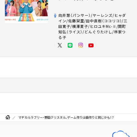
向井慧（パンサー）/ヤーレンズ/ヒャダ
イン/佐藤栞里/田中直樹（ココリコ）/三
田寛子/横澤夏子/ヒロユキMc-Ⅱ/関町
知弘（ライス）/どんぐりたけし/林家つ
る子
マヂカルラブリー・野田クリスタル、ゲーム作りは曲作りと同じかも！？