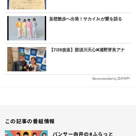
妄想散歩へ出発！サカイJr.が愛を語る
【7/28放送】那須川天心❌浦野芽良アナ
Recommended by
この記事の番組情報
パンサー向井の#ふらっと