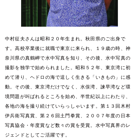
中村征夫さんは昭和２０年生まれ。秋田県のご出身で
す。高校卒業後に就職で東京に来られ、１９歳の時、神
奈川県の真鶴岬で水中写真を知り、その後、水中写真の
撮影を独学で始められました。昭和５２年、東京湾に初
めて潜り、ヘドロの海で逞しく生きる「いきもの」に感
動。その後、東京湾だけでなく、水俣湾、諫早湾など環
境問題が叫ばれるところを始め、半世紀以上にわたり、
各地の海を撮り続けていらっしゃいます。第１３回木村
伊兵衛写真賞、第２６回土門拳賞、２００７年度の日本
写真協会・年度賞など数々の賞を受賞。水中写真界のレ
ジェンドとしてご活躍です。