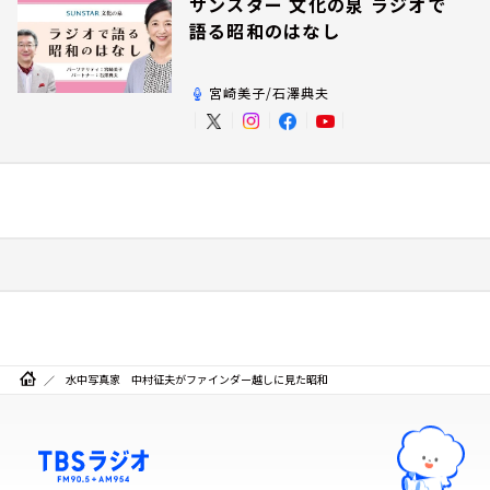
サンスター 文化の泉 ラジオで
語る昭和のはなし
宮崎美子/石澤典夫
水中写真家 中村征夫がファインダー越しに見た昭和