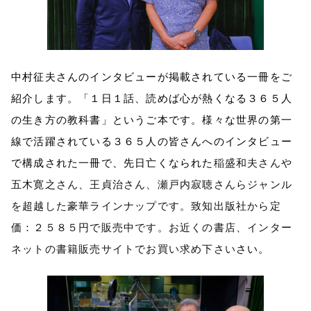
中村征夫さんのインタビューが掲載されている一冊をご
紹介します。「１日１話、読めば心が熱くなる３６５人
の生き方の教科書」というご本です。様々な世界の第一
線で活躍されている３６５人の皆さんへのインタビュー
で構成された一冊で、先日亡くなられた
稲盛和夫さんや
五木寛之さん、王貞治さん、瀬戸内寂聴さんらジャンル
を超越した豪華ラインナップです。致知出版社から定
価：２５８５円で販売中です。お近くの書店、インター
ネットの書籍販売サイトでお買い求め下さい
さい。