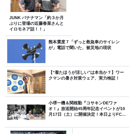
JUNK バナナマン「約３か月
ぶりに登場の近藤春菜さんと
イロモネア話！！」
熊本震度７「ずっと救急車のサイレン
が」電話で聞いた、被災地の現状
【“着たほうが涼しい”は本当か？】ワー
クマンの暑さ対策ウェア、実力検証！
小堺一機＆関根勤『コサキンDEワァ
オ！』放送開始45周年記念イベントが10
月17日（土）に開催決定！本日よりFC先
行受付スタート！