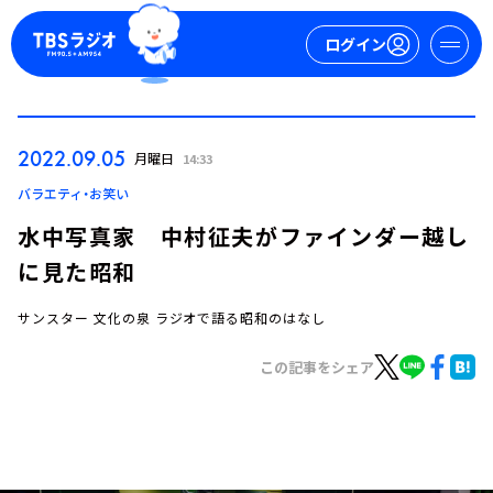
ログイン
マイページ
2022.09.05
月曜日
14:33
新規会員登録
ログイン
バラエティ・お笑い
水中写真家 中村征夫がファインダー越し
に見た昭和
サンスター 文化の泉 ラジオで語る昭和のはなし
この記事をシェア
今日の番組表
週間番組表
トピックス
TBS Podcast