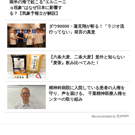
南米の海で起こる”エルニーニ
ョ現象”はなぜ日本に影響す
る？【気象予報士が解説】
ダウ90000・蓮見翔が斬る！「ラジオ流
行ってない」発言の真意
【六条大麦、二条大麦】意外と知らない
『麦茶』飲み比べてみた！
精神科病院に入院している患者の人権を
守り、声を届ける。 千葉精神医療人権セ
ンターの取り組み
Recommended by