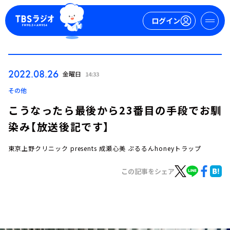
ログイン
マイページ
2022.08.26
金曜日
14:33
新規会員登録
ログイン
その他
こうなったら最後から23番目の手段でお馴
染み【放送後記です】
東京上野クリニック presents 成瀬心美 ぷるるんhoneyトラップ
この記事をシェア
今日の番組表
週間番組表
トピックス
TBS Podcast