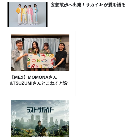
妄想散歩へ出発！サカイJr.が愛を語る
【ME:I】MOMONAさん
&TSUZUMIさんとこねくと🌺