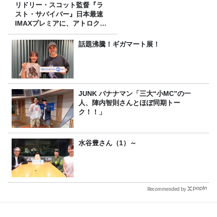
リドリー・スコット監督『ラ
スト・サバイバー』日本最速
IMAXプレミアに、アトロクリ
スナー60名をご招待！
話題沸騰！ギガマート展！
JUNK バナナマン「三大“小MC”の一
人、陣内智則さんとほぼ同期トー
ク！！」
水谷豊さん（1）～
Recommended by