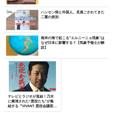
ハンセン病と外国人。見過ごされてきた
二重の差別
南米の海で起こる”エルニーニョ現象”は
なぜ日本に影響する？【気象予報士が解
説】
テレビとラジオが直結！乃木
に粛清された“悪役たち”が集
結する『VIVANT 悪役会議室』
7/26(日)23時スタート！