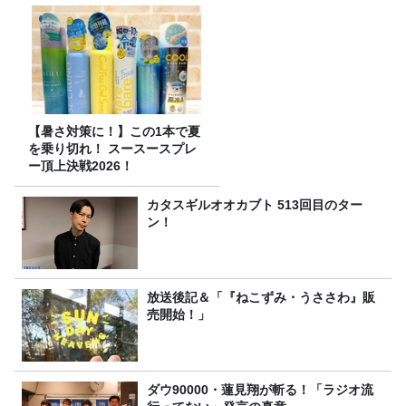
【暑さ対策に！】この1本で夏
を乗り切れ！ スースースプレ
ー頂上決戦2026！
カタスギルオオカブト 513回目のター
ン！
放送後記＆「『ねこずみ・うささわ』販
売開始！」
ダウ90000・蓮見翔が斬る！「ラジオ流