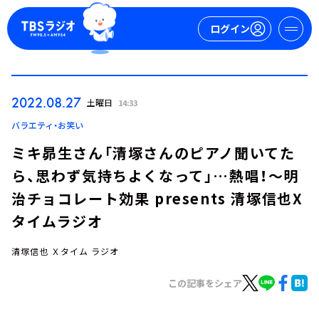
ログイン
マイページ
2022.08.27
土曜日
14:33
新規会員登録
ログイン
バラエティ・お笑い
ミキ昴生さん「清塚さんのピアノ聞いてた
ら、思わず気持ちよくなって」…熱唱！～明
治チョコレート効果 presents 清塚信也X
タイムラジオ
清塚信也 Ｘタイム ラジオ
今日の番組表
週間番組表
この記事をシェア
トピックス
TBS Podcast