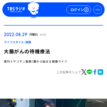
ログイン
マイページ
2022.08.29
月曜日
14:33
新規会員登録
ログイン
ライフスタイル・健康
大腸がんの待機療法
週刊ミヤリサン製薬！腸から始まる健康ライフ
この記事をシェア
今日の番組表
週間番組表
トピックス
TBS Podcast