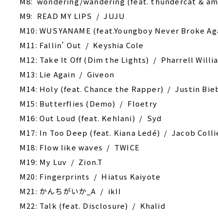
M8: wondering/wandering (feat. thundercat & am
M9: READ MY LIPS / JUJU
M10: WUSYANAME (feat.Youngboy Never Broke Again
M11: Fallin' Out / Keyshia Cole
M12: Take It Off (Dim the Lights) / Pharrell Willi
M13: Lie Again / Giveon
M14: Holy (feat. Chance the Rapper) / Justin Bie
M15: Butterflies (Demo) / Floetry
M16: Out Loud (feat. Kehlani) / Syd
M17: In Too Deep (feat. Kiana Ledé) / Jacob Colli
M18: Flow like waves / TWICE
M19: My Luv / Zion.T
M20: Fingerprints / Hiatus Kaiyote
M21: かんちがいか_A / ikII
M22: Talk (feat. Disclosure) / Khalid