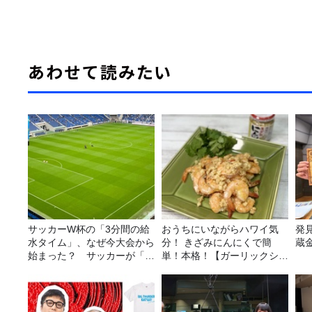
あわせて読みたい
サッカーW杯の「3分間の給
おうちにいながらハワイ気
発
水タイム」、なぜ今大会から
分！ きざみにんにくで簡
蔵
始まった？ サッカーが「お
単！本格！【ガーリックシュ
金」に変わる仕組み
リンプ】 桃屋のかんたんレ
シピ