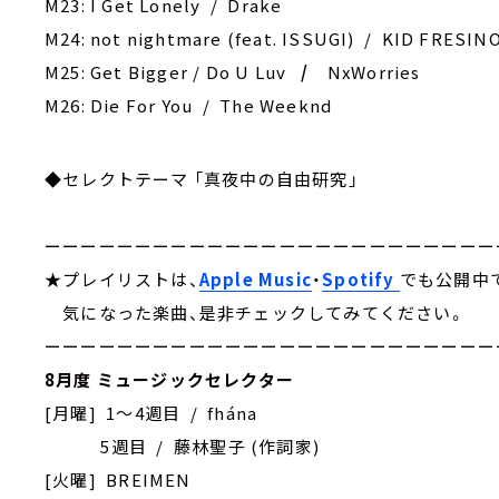
M23: I Get Lonely / Drake
M24: not nightmare (feat. ISSUGI) / KID FRESIN
M25: Get Bigger / Do U Luv
/
NxWorries
M26: Die For You / The Weeknd
◆セレクトテーマ 「真夜中の自由研究」
ーーーーーーーーーーーーーーーーーーーーーーーーー
★プレイリストは、
Apple Music
・
Spotify
でも公開中
気になった楽曲、是非チェックしてみてください。
ーーーーーーーーーーーーーーーーーーーーーーーーー
8月度 ミュージックセレクター
[月曜] 1～4週目 / fhána
5週目 / 藤林聖子 (作詞家)
[火曜] BREIMEN