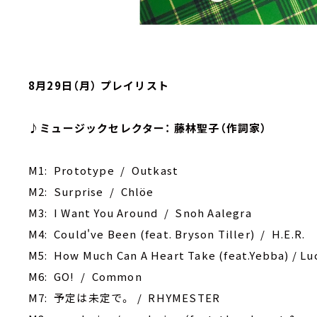
8月29日（月） プレイリスト
♪ミュージックセレクター： 藤林聖子（作詞家）
M1: Prototype / Outkast
M2: Surprise / Chlöe
M3: I Want You Around / Snoh Aalegra
M4: Could've Been (feat. Bryson Tiller) / H.E.R.
M5: How Much Can A Heart Take (feat.Yebba) / Lu
M6: GO! / Common
M7: 予定は未定で。 / RHYMESTER