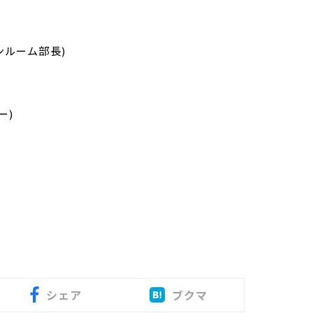
ションルーム部長)
ー)
シェア
ブクマ