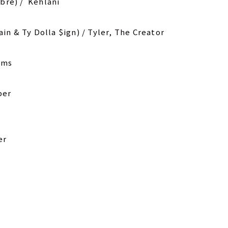
bré) / Kehlani
 & Ty Dolla $ign) / Tyler, The Creator
ams
ber
er