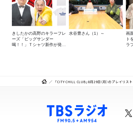
きしたかの高野のキラーフレ
水谷豊さん（1）～
画
ーズ「ビッグサンダー
ト
喝！！」Ｔシャツ新作が発売
ラ
決定！
攻
「CITY CHILL CLUB」8月29日（月）のプレイリスト