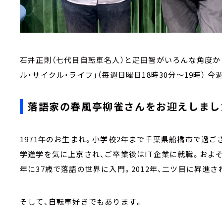
石井正則（七代目自転車名人）と疋田智がいろんな角度か
ル・サイクル・ライフ」（毎週日曜日18時30分～19時） 
落語家の春風亭柳雀さんをお迎えしまし
1971年のお生まれ。小学校2年まで千葉県船橋市で過ご
学進学を気に上京され、ご卒業後はIT企業に就職。およそ1
年に37歳で落語の世界に入門。2012年、二ツ目に昇進
そして、自転車好きでもあります。