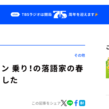
クス
イベント・グッ
ズ
st
YouTube
せ
会社情報
その他
プトン 乗り！の落語家の春
ました
この記事をシェア