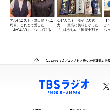
アルピニスト・野口健さん1
なぜ人気？十割そばの魅
【
周目。これまで愛した
力！ 最高に美味しかった
か
「JAGUAR」について語る
『山本かじの「国産十割そ
ウ
ば」』とは？【十割そば10
種食べ比べ】
【2022/08/21】ブロンプトン 乗り！の落語家