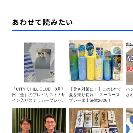
あわせて読みたい
「CITY CHILL CLUB」8月7
【暑さ対策に！】この1本で
ハ
日（金）のプレイリスト / サ
夏を乗り切れ！ スースース
さ
イン入りステッカープレゼン
プレー頂上決戦2026！
ト有り