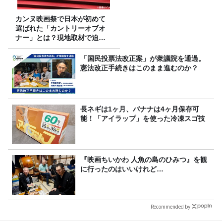
カンヌ映画祭で日本が初めて
選ばれた「カントリーオブオ
ナー」とは？現地取材で迫る
選出の意味
「国民投票法改正案」が衆議院を通過。
憲法改正手続きはこのまま進むのか？
長ネギは1ヶ月、バナナは4ヶ月保存可
能！「アイラップ」を使った冷凍スゴ技
『映画ちいかわ 人魚の島のひみつ』を観
に行ったのはいいけれど…
Recommended by