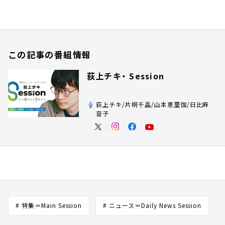
この記事の番組情報
荻上チキ・ Session
荻上チキ/片桐千晶/山本恵里伽/日比麻
音子
# 特集＝Main Session
# ニュース＝Daily News Session