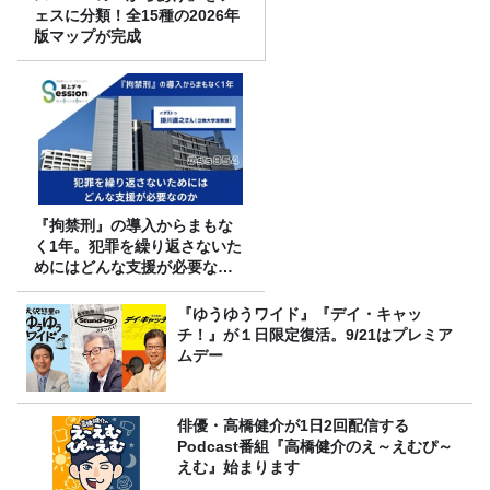
ェスに分類！全15種の2026年
版マップが完成
『拘禁刑』の導入からまもな
く1年。犯罪を繰り返さないた
めにはどんな支援が必要なの
か
『ゆうゆうワイド』『デイ・キャッ
チ！』が１日限定復活。9/21はプレミア
ムデー
俳優・高橋健介が1日2回配信する
Podcast番組『高橋健介のえ～えむぴ～
えむ』始まります