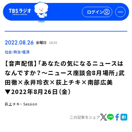
ログイン
マイページ
2022.08.26
金曜日
14:33
新規会員登録
ログイン
社会・政治・経済
【音声配信】「あなたの気になるニュースは
なんですか？～ニュース座談会8月場所」武
田徹×永井玲衣×荻上チキ×南部広美
▼2022年8月26日（金）
荻上チキ・ Session
今日の番組表
週間番組表
この記事をシェア
トピックス
TBS Podcast