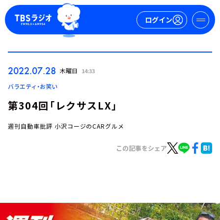
ログイン
マイページ
2022.07.28
木曜日
14:33
新規会員登録
ログイン
バラエティ・お笑い
第304回「レクサスLX」
週刊自動車批評 小沢コージのCARグルメ
この記事をシェア
今日の番組表
週間番組表
トピックス
TBS Podcast