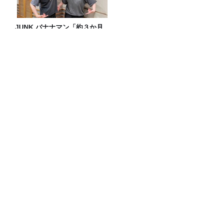
JUNK バナナマン「約３か月
ぶりに登場の近藤春菜さんと
イロモネア話！！」
『大人のラッシュガード』選び！海だけ
じゃもったいない！ひとり１着時代！？
美輪明宏さんへの感謝と平和への思いを
つなぐ追悼特別番組『美輪明宏 薔薇色の
日曜日～ごきげんよう、ルンルン～』
8/9（日）16時放送
2026年８月2日（日）純喫茶もぐもぐ
― プレイリスト
Recommended by