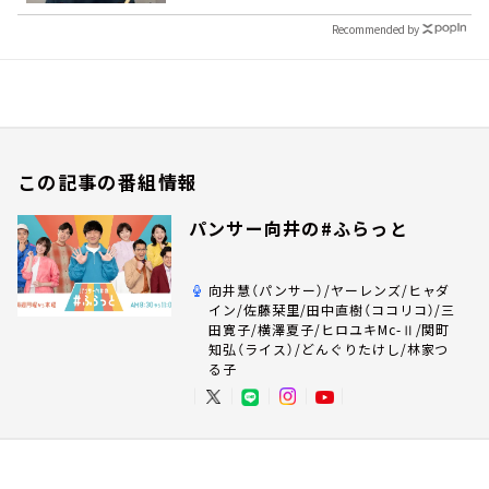
Recommended by
この記事の番組情報
パンサー向井の#ふらっと
向井慧（パンサー）/ヤーレンズ/ヒャダ
イン/佐藤栞里/田中直樹（ココリコ）/三
田寛子/横澤夏子/ヒロユキMc-Ⅱ/関町
知弘（ライス）/どんぐりたけし/林家つ
る子