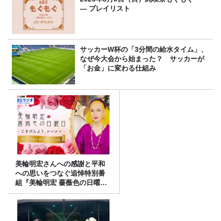
― プレイリスト
サッカーW杯の「3分間の給水タイム」、
なぜ今大会から始まった？ サッカーが
「お金」に変わる仕組み
美輪明宏さんへの感謝と平和
への思いをつなぐ追悼特別番
組『美輪明宏 薔薇色の日曜日
～ごきげんよう、ルンルン
～』8/9（日）16時放送