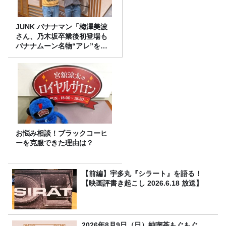
JUNK バナナマン「梅澤美波
さん、乃木坂卒業後初登場も
バナナムーン名物“アレ”を喰
らう」
お悩み相談！ブラックコーヒ
ーを克服できた理由は？
【前編】宇多丸『シラート』を語る！
【映画評書き起こし 2026.6.18 放送】
2026年8月9日（日）純喫茶もぐもぐ