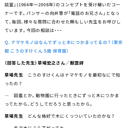
談室」(1964年～2008年）のコンセプトを受け継いだコー
ナーです。パンサーの向井慧が「電話のお兄さん」となっ
て、毎回、様々な質問に合わせた頼もしい先生をお呼びし
ています。今回の相談は・・・
Q. ナマケモノはなんでずっと木につかまってるの？（東京
都 こうのすけくん 5歳 保育園）
（回答した先生）草場宏之さん／獣医師
草場先生
こうのすけくんはナマケモノを最初なにで知
ったの？
― 図鑑とか。動物園に行ったときにずっと木につかま
ってたから、どうしてだろうと思ったから。
草場先生
どんな格好で木にくっついていたのかな？
― 手で木にぶら下がってた。