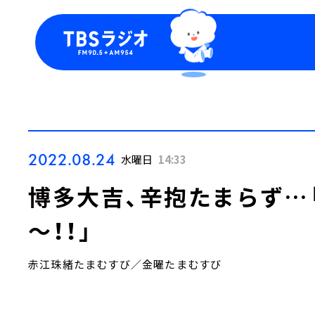
今日の番組表
トピッ
週間番組表
TBS
Podca
お知ら
2022.08.24
水曜日
14:33
博多大吉、辛抱たまらず…
～！！」
赤江珠緒たまむすび／金曜たまむすび