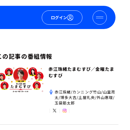
ログイン
この記事の番組情報
赤江珠緒たまむすび／金曜たま
むすび
赤江珠緒/カンニング竹山/山里亮
太/博多大吉/土屋礼央/外山惠理/
玉袋筋太郎