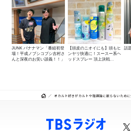
JUNK バナナマン「番組初登
【頭皮のニオイにも】頭もヒ
話
場！平成ノブシコブシ吉村さ
ンヤリ快適に！スースー系ヘ
んと深夜のお笑い談義！！」
ッドスプレー 頂上決戦
2026！
オカルト好きがカルトや陰謀論に嵌らないために