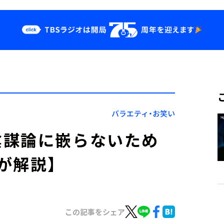
クス
イベント・グッ
ズ
st
YouTube
せ
会社情報
バラエティ・お笑い
陰謀論に嵌らないため
が解説】
この記事をシェア