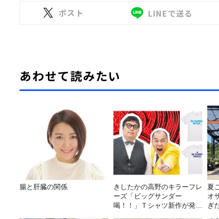
ポスト
LINEで送る
あわせて読みたい
腸と肝臓の関係
きしたかの高野のキラーフレ
夏
ーズ「ビッグサンダー
オ
喝！！」Ｔシャツ新作が発売
ぎ
決定！