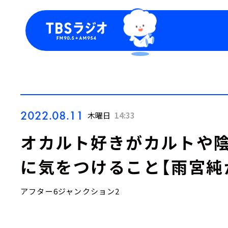
今日の番組表
トピッ
週間番組表
TBS
Podca
お知ら
2022.08.11
木曜日
14:33
オカルト好きがカルトや
に気をつけること【雨宮純
アフター6ジャンクション2