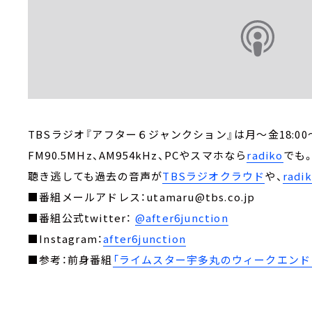
TBSラジオ『アフター６ジャンクション』は月～金18:00～
FM90.5MHz、AM954kHz、PCやスマホなら
radiko
でも
聴き逃しても過去の音声が
TBSラジオクラウド
や、
rad
■番組メールアドレス：utamaru@tbs.co.jp
■番組公式twitter：
@after6junction
■Instagram：
after6junction
■参考：前身番組
「ライムスター宇多丸のウィークエンド・