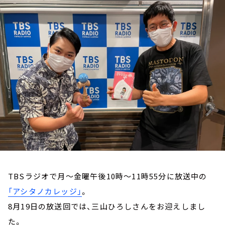
お知らせ
イベント・グッズ
YouTube
会社情報
TBSラジオで月～金曜午後10時～11時55分に放送中の
「アシタノカレッジ」
。
8月19日の放送回では、三山ひろしさんをお迎えしまし
た。