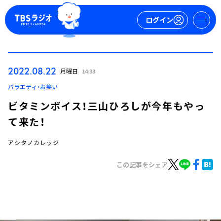
ログイン
マイページ
2022.08.22
月曜日
14:33
新規会員登録
ログイン
バラエティ・お笑い
ビタミンボイス！三山ひろしが今年もやっ
て来た！
アシタノカレッジ
この記事をシェア
今日の番組表
週間番組表
トピックス
TBS Podcast