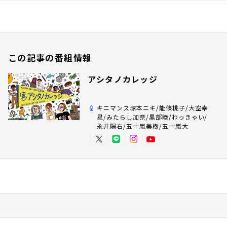
この記事の番組情報
アシタノカレッジ
キニマンス塚本ニキ/能條桃子/大空幸
星/みたらし加奈/黒部睦/わっきゃい/
永井陽右/五十嵐美樹/五十嵐大