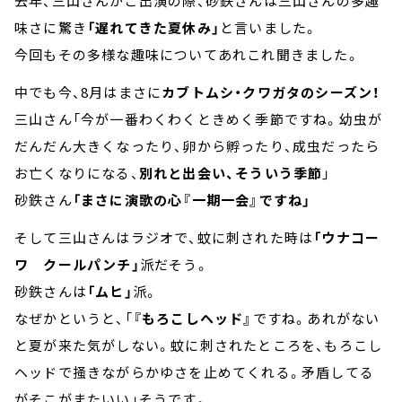
去年、三山さんがご出演の際、砂鉄さんは三山さんの多趣
味さに驚き
「遅れてきた夏休み」
と言いました。
今回もその多様な趣味についてあれこれ聞きました。
中でも今、8月はまさに
カブトムシ・クワガタのシーズン！
三山さん「今が一番わくわくときめく季節ですね。幼虫が
だんだん大きくなったり、卵から孵ったり、成虫だったら
お亡くなりになる、
別れと出会い、そういう季節
」
砂鉄さん
「まさに演歌の心『一期一会』ですね」
そして三山さんはラジオで、蚊に刺された時は
「ウナコー
ワ クールパンチ」
派だそう。
砂鉄さんは
「ムヒ」
派。
なぜかというと、「
『もろこしヘッド』
ですね。あれがない
と夏が来た気がしない。蚊に刺されたところを、もろこし
ヘッドで掻きながらかゆさを止めてくれる。矛盾してる
がそこがまたいい」そうです。