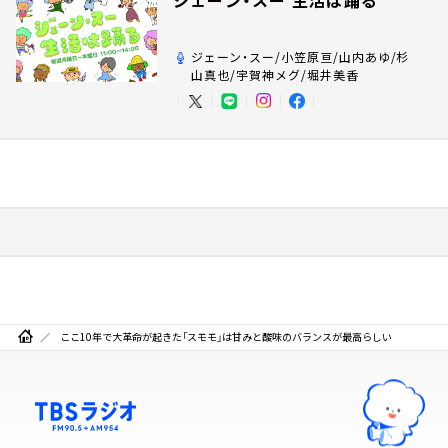
ジェーン・スー 生活は踊る
ジェーン・スー/小笠原亘/山内あゆ/杉
山真也/宇賀神メグ/堀井美香
ここ10年で大革命が起きた「スモモ」は甘みと酸味のバランスが最高らしい