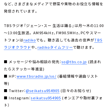
など、さまざまなメディアで野菜や果物のお役立ち情報を
発信されています。
TBSラジオ『ジェーン・スー 生活は踊る』は月～木の11:00
～13:00生放送。 AM954kHz、FM90.5MHz、PCやスマー
トフォンは
radiko
でも。 聴き逃しても過去の音声が
TBS
ラジオクラウド
や、
radikoタイムフリー
で聴けます。
■ メッセージや悩み相談の宛先：
so@tbs.co.jp
(読まれ
たらステッカー等進呈)
■ HP：
www.tbsradio.jp/so/
(番組情報や選曲リスト
等)
■ Twitter：
@seikatsu954905
(日々のお知らせ)
■ Instagram：
seikatsu954905
(オンエアや取材裏フォ
ト）