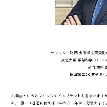
サンスター財団 金田博夫研究助
東北大学 学際科学フロン
専門：歯科
楠山譲二（くすやま・
A,
義歯というとブリッジやインプラントも含まれますが
は、一般には普通に使えば２年から３年は十分使えます