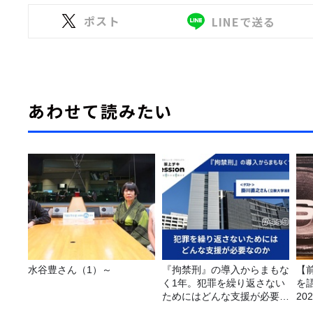
ポスト
LINEで送る
あわせて読みたい
水谷豊さん（1）～
『拘禁刑』の導入からまもな
【
く1年。犯罪を繰り返さない
を
ためにはどんな支援が必要な
20
のか