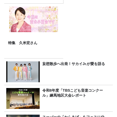
7/26(日)23時スタート！
特集 久米宏さん
妄想散歩へ出発！サカイJr.が愛を語る
令和8年度「TBSこども音楽コンクー
ル」練馬地区大会レポート