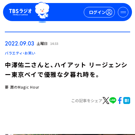
ログイン
マイページ
2022.09.03
土曜日
14:33
新規会員登録
ログイン
バラエティ・お笑い
中澤佑二さんと、ハイアット リージェンシ
ー東京ベイで優雅な夕暮れ時を。
要 潤のMagic Hour
この記事をシェア
今日の番組表
週間番組表
トピックス
TBS Podcast