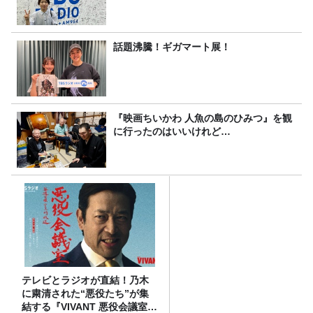
話題沸騰！ギガマート展！
『映画ちいかわ 人魚の島のひみつ』を観
に行ったのはいいけれど…
テレビとラジオが直結！乃木
に粛清された“悪役たち”が集
結する『VIVANT 悪役会議室』