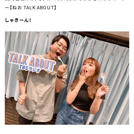
ー【ねお TALK ABOUT】
しゃきーん！