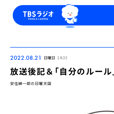
今日の番組表
トピッ
週間番組表
TBS
Podca
お知ら
2022.08.21
日曜日
14:33
放送後記＆「自分のルール
安住紳一郎の日曜天国