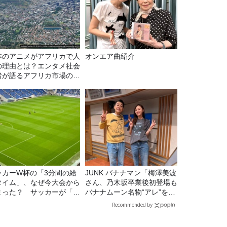
本のアニメがアフリカで人
オンエア曲紹介
の理由とは？エンタメ社会
者が語るアフリカ市場のリ
ル
ッカーW杯の「3分間の給
JUNK バナナマン「梅澤美波
タイム」、なぜ今大会から
さん、乃木坂卒業後初登場も
まった？ サッカーが「お
バナナムーン名物“アレ”を喰
」に変わる仕組み
らう」
Recommended by