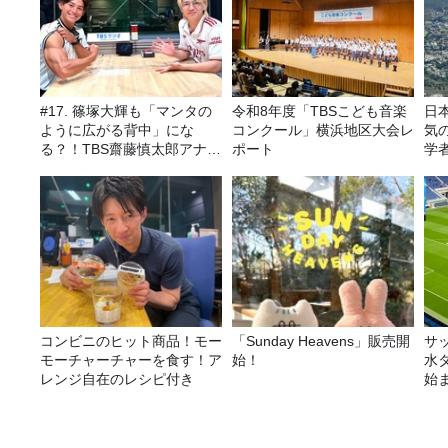
#17. 篠塚大輝も「マンタの
令和8年度「TBSこども音楽
日
ように広がる背中」にな
コンクール」横浜地区大会レ
気
る？！TBS齋藤慎太郎アナに
ポート
学
聞くメンズフィジークの魅
ア
力！！
コンビニのヒット商品！モー
「Sunday Heavens」販売開
サ
モーチャーチャーを食す！ア
始！
水
レンジ自在のレシピ付き
始
金