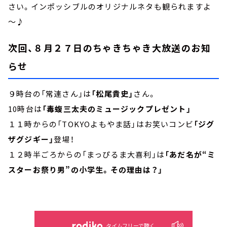
さい。インポッシブルのオリジナルネタも観られますよ
～♪
次回、８月２７日のちゃきちゃき大放送のお知
らせ
９時台の「常連さん」は
「松尾貴史」
さん。
10時台は
「毒蝮三太夫のミュージックプレゼント」
１１時からの「TOKYOよもやま話」はお笑いコンビ
「ジグ
ザグジギー」
登場！
１２時半ごろからの「まっぴるま大喜利」は
「あだ名が“ミ
スターお祭り男”の小学生。その理由は？」
タイムフリーで聴く