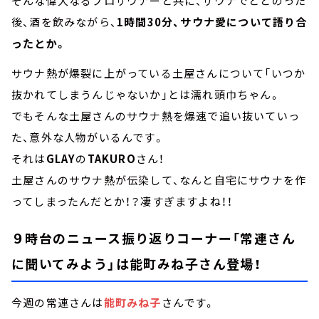
そんな偉大なるプロサウナーと共に、サウナでととのった
後、酒を飲みながら、
1時間30分、サウナ愛について語り合
ったとか。
サウナ熱が爆裂に上がっている土屋さんについて「いつか
抜かれてしまうんじゃないか」とは濡れ頭巾ちゃん。
でもそんな土屋さんのサウナ熱を爆速で追い抜いていっ
た、意外な人物がいるんです。
それは
GLAY
の
TAKURO
さん！
土屋さんのサウナ熱が伝染して、なんと自宅にサウナを作
ってしまったんだとか！？凄すぎますよね！！
９時台のニュース振り返りコーナー「常連さん
に聞いてみよう」は能町みね子さん登場！
今週の常連さんは
能町みね子
さんです。