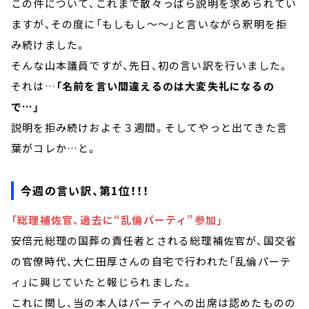
この件について、これまで散々っぱら説明を求められてい
ますが、その度に「もしもし～～」と言いながら釈明を拒
み続けました。
そんな山本議員ですが、先日、初の言い訳を行いました。
それは…
「名前を言い間違えるのは大変失礼になるの
で…」
説明を拒み続けおよそ３週間。そしてやっと出てきた言
葉がコレか…と。
今週の言い訳、第1位！！！
「総理補佐官、過去に“乱倫パーティ”参加」
安倍元総理の国葬の責任者とされる総理補佐官が、国交省
の官僚時代、大仁田厚さんの自宅で行われた「乱倫パーテ
ィ」に興じていたと報じられました。
これに関し、当の本人はパーティへの出席は認めたものの