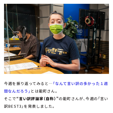
今週を振り返ってみると…
「なんて言い訳の多かった１週
間なんだろう」
とは能町さん。
そこで
“言い訳評論家（自称）”
の能町さんが、今週の「言い
訳BEST3」を発表しました。