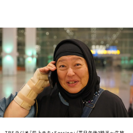
お知らせ
イベント・グッズ
YouTube
会社情報
TBSラジオ『荻上チキ・Session』（平日午後3時半～生放