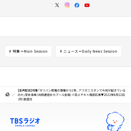
# 特集＝Main Session
# ニュース＝Daily News Session
【音声配信】特集「タリバン政権の復権から1年。アフガニスタンで今何が起きている
のか」安井浩美（共同通信社カブール支局）×荻上チキ×南部広美▼2022年8月22日
（月）放送分