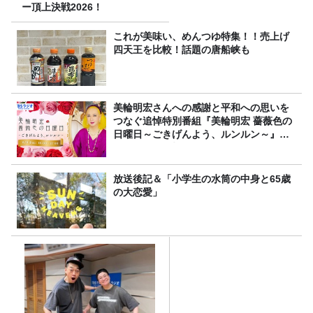
ー頂上決戦2026！
これが美味い、めんつゆ特集！！売上げ
四天王を比較！話題の唐船峡も
美輪明宏さんへの感謝と平和への思いを
つなぐ追悼特別番組『美輪明宏 薔薇色の
日曜日～ごきげんよう、ルンルン～』
8/9（日）16時放送
放送後記＆「小学生の水筒の中身と65歳
の大恋愛」