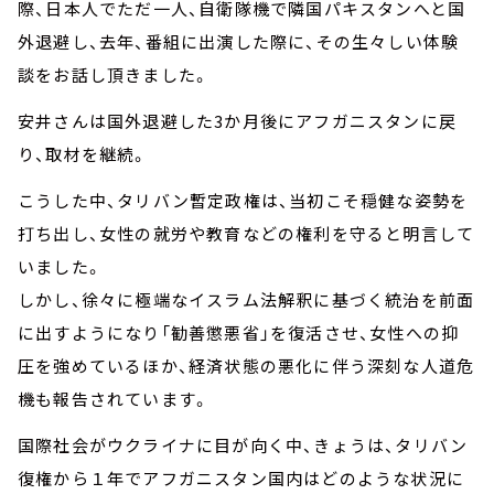
際、日本人でただ一人、自衛隊機で隣国パキスタンへと国
外退避し、去年、番組に出演した際に、その生々しい体験
談をお話し頂きました。
安井さんは国外退避した3か月後にアフガニスタンに戻
り、取材を継続。
こうした中、タリバン暫定政権は、当初こそ穏健な姿勢を
打ち出し、女性の就労や教育などの権利を守ると明言して
いました。
しかし、徐々に極端なイスラム法解釈に基づく統治を前面
に出すようになり「勧善懲悪省」を復活させ、女性への抑
圧を強めているほか、経済状態の悪化に伴う深刻な人道危
機も報告されています。
国際社会がウクライナに目が向く中、きょうは、タリバン
復権から１年でアフガニスタン国内はどのような状況に