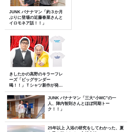
JUNK バナナマン「約３か月
ぶりに登場の近藤春菜さんと
イロモネア話！！」
きしたかの高野のキラーフレ
ーズ「ビッグサンダー
喝！！」Ｔシャツ新作が発売
決定！
JUNK バナナマン「三大“小MC”の一
人、陣内智則さんとほぼ同期トー
ク！！」
25年以上 入浴の研究をしてわかった、夏