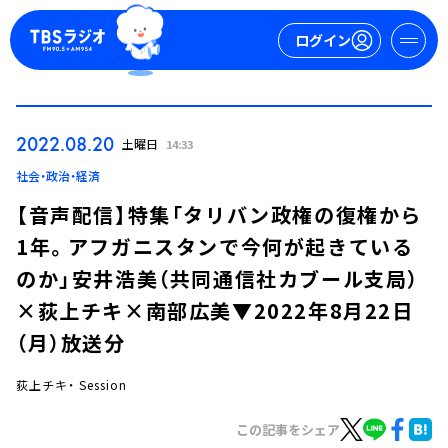
ログイン
マイページ
2022.08.20
土曜日
14:33
新規会員登録
ログイン
社会・政治・経済
【音声配信】特集「タリバン政権の復権から
1年。アフガニスタンで今何が起きている
のか」安井浩美（共同通信社カブール支局）
×荻上チキ×南部広美▼2022年8月22日
（月）放送分
今日の番組表
週間番組表
荻上チキ・ Session
トピックス
この記事をシェア
TBS Podcast