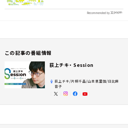
Recommended by
この記事の番組情報
荻上チキ・ Session
荻上チキ/片桐千晶/山本恵里伽/日比麻
音子