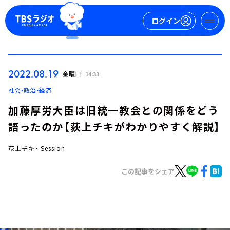
ログイン
マイページ
2022.08.19
金曜日
14:33
新規会員登録
ログイン
社会・政治・経済
加藤厚労大臣は旧統一教会との関係をどう
語ったのか【荻上チキがわかりやすく解説】
荻上チキ・ Session
この記事をシェア
今日の番組表
週間番組表
トピックス
TBS Podcast