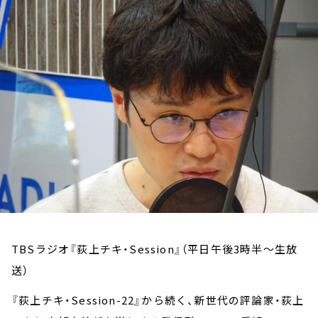
お知らせ
イベント・グッズ
YouTube
会社情報
TBSラジオ『荻上チキ・Session』（平日午後3時半～生放
送）
『荻上チキ・Session-22』から続く、新世代の評論家・荻上