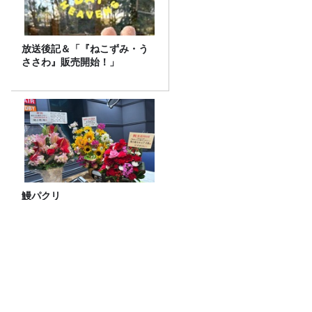
放送後記＆「『ねこずみ・う
ささわ』販売開始！」
鰻パクリ
夏の深夜、道に人が寝ている タクシー
が年400件救助する「路上寝込み」