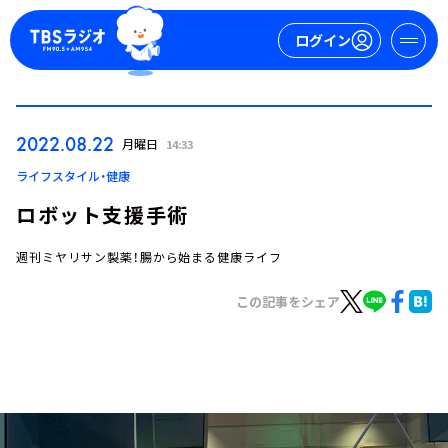
ログイン
マイページ
2022.08.22
月曜日
14:33
新規会員登録
ログイン
ライフスタイル・健康
ロボット支援手術
週刊ミヤリサン製薬！腸から始まる健康ライフ
この記事をシェア
今日の番組表
週間番組表
トピックス
TBS Podcast