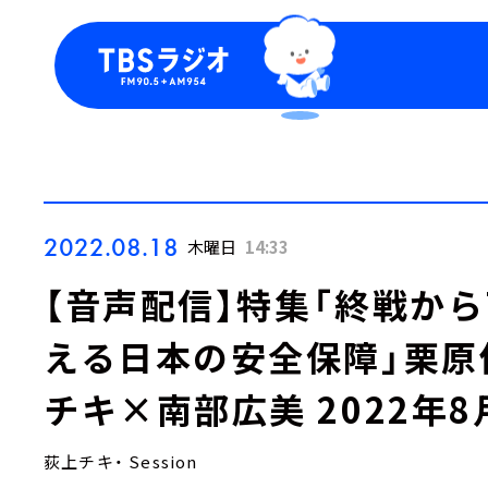
今日の番組表
トピッ
週間番組表
TBS
Podca
お知ら
2022.08.18
木曜日
14:33
【音声配信】特集「終戦から
える日本の安全保障」栗原
チキ×南部広美 2022年8
荻上チキ・ Session