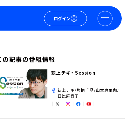
ログイン
この記事の番組情報
荻上チキ・ Session
荻上チキ/片桐千晶/山本恵里伽/
日比麻音子