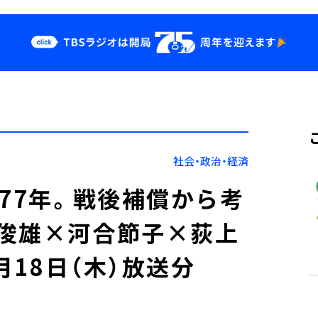
クス
イベント・グッ
ズ
st
YouTube
せ
会社情報
社会・政治・経済
77年。戦後補償から考
俊雄×河合節子×荻上
月18日（木）放送分