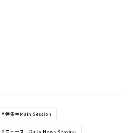
# 特集＝Main Session
# ニュース＝Daily News Session