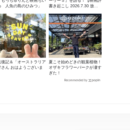
「もっちゅりんと映画ちい
ーリー５』を語る！【映画評
わ 人魚の島のひみつ」
書き起こし 2026.7.30 放
送】
送後記＆「オーストラリア
夏こそ始めどきの観葉植物！
皆さん おはようございま
オザキフラワーパークが凄す
」
ぎた！
Recommended by