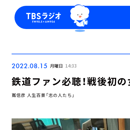
今日の番組表
トピッ
週間番組表
TBS
Podca
お知ら
2022.08.15
月曜日
14:33
鉄道ファン必聴！戦後初の
嶌信彦 人生百景「志の人たち」