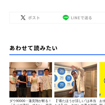
ポスト
LINEで送る
あわせて読みたい
ダウ90000・蓮見翔が斬る！
【“着たほうが涼しい”は本当
おす