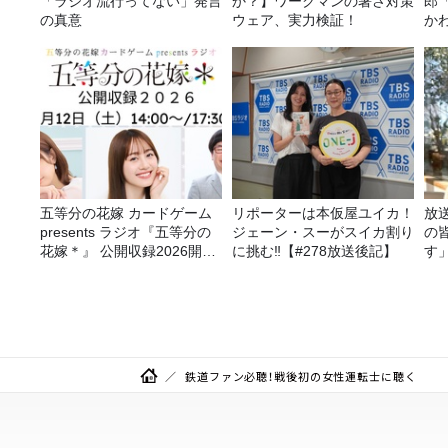
「ラジオ流行ってない」発言
か？】ワークマンの暑さ対策
郎
の真意
ウェア、実力検証！
か
五等分の花嫁 カードゲーム
リポーターは本仮屋ユイカ！
放
presents ラジオ『五等分の
ジェーン・スーがスイカ割り
の
花嫁＊』 公開収録2026開催
に挑む‼【#278放送後記】
す
決定！
鉄道ファン必聴！戦後初の女性運転士に聴く