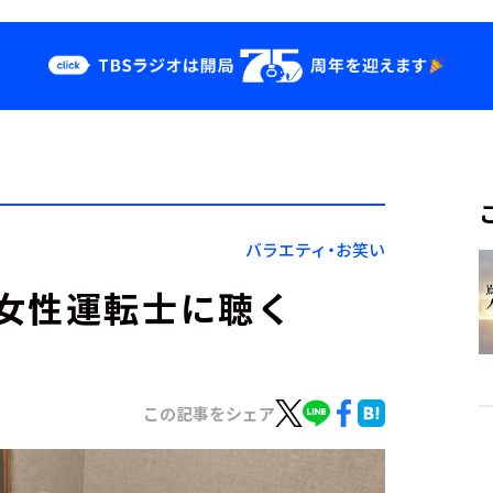
クス
イベント・グッ
ズ
st
YouTube
せ
会社情報
バラエティ・お笑い
女性運転士に聴く
この記事をシェア