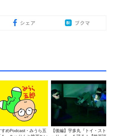
シェア
ブクマ
すめPodcast・みうら五
【後編】宇多丸『トイ・スト