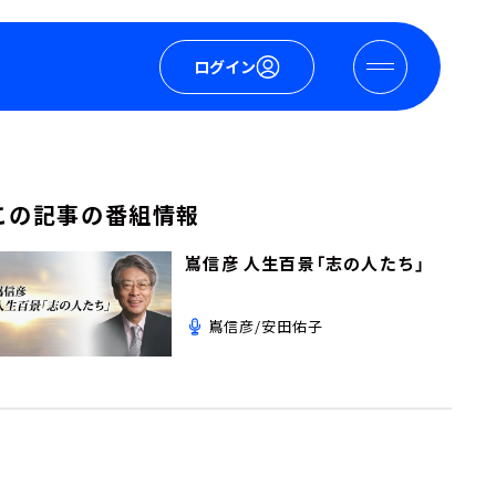
ログイン
この記事の番組情報
嶌信彦 人生百景「志の人たち」
嶌信彦/安田佑子