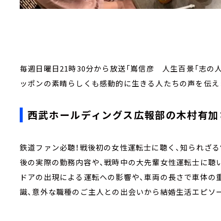
毎週日曜日21時30分から放送「嶌信彦 人生百景「志の
ッポンの素晴らしくも感動的に生きる人たちの声を伝え
西武ホールディングス広報部の木村有加
鉄道ファン必聴！戦後初の女性運転士に聴く、知られざ
後の実際の勤務内容や、戦時中の大先輩女性運転士に聴
ドアの出現による運転への影響や、車両の長さで車体の
識、意外な職種のご主人との出会いから結婚生活エピソ