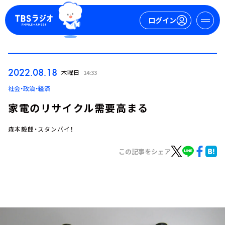
ログイン
マイページ
2022.08.18
木曜日
14:33
新規会員登録
ログイン
社会・政治・経済
家電のリサイクル需要高まる
森本毅郎・スタンバイ！
この記事をシェア
今日の番組表
週間番組表
トピックス
TBS Podcast