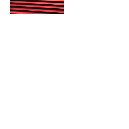
カンヌ映画祭で日本が初めて
選ばれた「カントリーオブオ
ナー」とは？現地取材で迫る
選出の意味
長ネギは1ヶ月、バナナは4ヶ月保存可
能！「アイラップ」を使った冷凍スゴ技
東京大学・西成教授に聞く、渋滞の謎！
この番組、「TAMIYA」がバズってま
す。