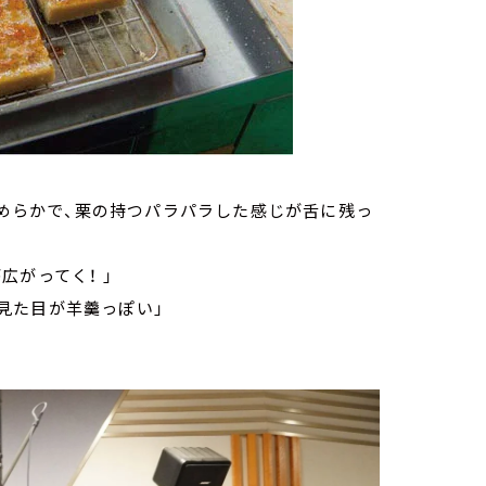
なめらかで、栗の持つパラパラした感じが舌に残っ
がってく！ 」
。見た目が羊羹っぽい」