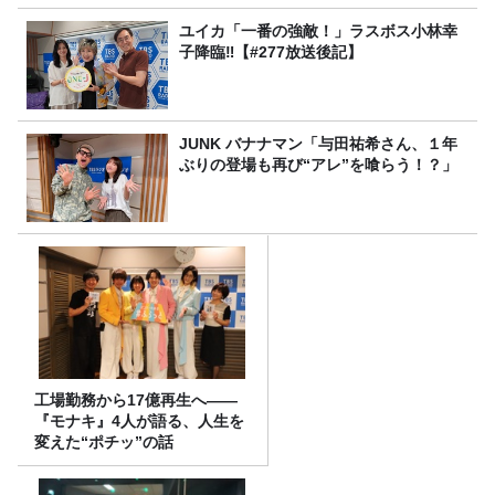
ユイカ「一番の強敵！」ラスボス小林幸
子降臨‼【#277放送後記】
JUNK バナナマン「与田祐希さん、１年
ぶりの登場も再び“アレ”を喰らう！？」
工場勤務から17億再生へ——
『モナキ』4人が語る、人生を
変えた“ポチッ”の話