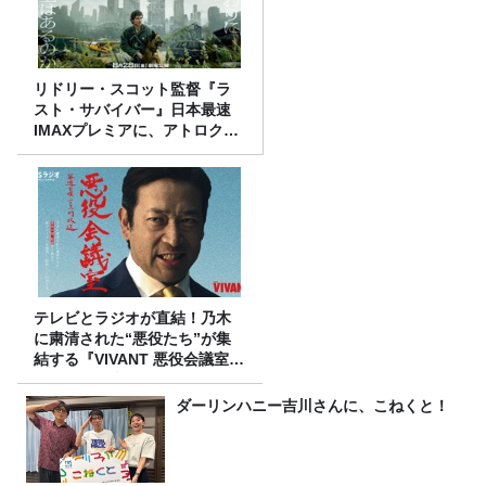
リドリー・スコット監督『ラ
スト・サバイバー』日本最速
IMAXプレミアに、アトロクリ
スナー60名をご招待！
テレビとラジオが直結！乃木
に粛清された“悪役たち”が集
結する『VIVANT 悪役会議室』
7/26(日)23時スタート！
ダーリンハニー吉川さんに、こねくと！