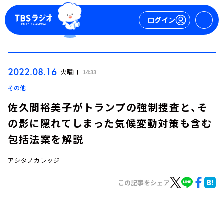
ログイン
マイページ
2022.08.16
火曜日
14:33
新規会員登録
ログイン
その他
佐久間裕美子がトランプの強制捜査と、そ
の影に隠れてしまった気候変動対策も含む
包括法案を解説
アシタノカレッジ
今日の番組表
この記事をシェア
週間番組表
トピックス
TBS Podcast