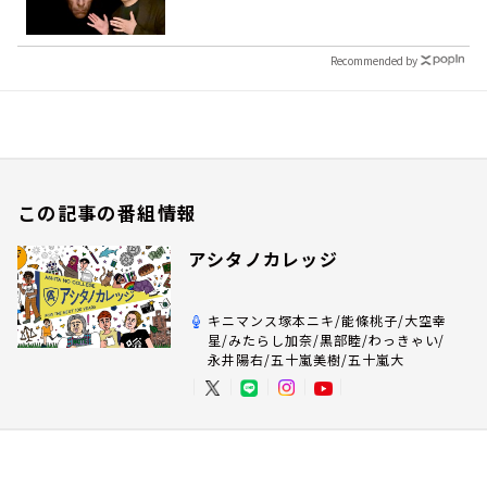
Recommended by
この記事の番組情報
アシタノカレッジ
キニマンス塚本ニキ/能條桃子/大空幸
星/みたらし加奈/黒部睦/わっきゃい/
永井陽右/五十嵐美樹/五十嵐大